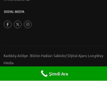
SOSYAL MEDYA
Kadıköy Atölye - Bütün Hakları Saklıdır/
Dijital Ajans LongWay
Media
HAKKIMIZDA
BLOG
İLETİŞİM
ATÖLYELERİMİZ
Şimdi Ara