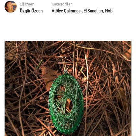
Eğitmen
Kategoriler
Özgür Özcan
Atölye Çalışması
,
El Sanatları
,
Hobi