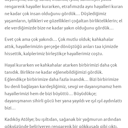
rengarenk hayaller kurarken, etrafımızda aynı hayalleri kuran
ne kadar çok insan olduğunu gördük… Düşlediğimiz
yaşamların, iyilikleri ve güzellikleri çoğaltan birlikteliklerin; el
ele verdiğimizde bize ne kadar yakın olduğunu gördük…
Evet çok ama çok yakındı… Çok mutlu olduk; kahkahalar
attık, hayallerimizin gerçeğe dönüştüğü anları taa içimizde
hissettik, kalplerimiz birleştikçe hayallerimiz coştu.
Hayal kurarken ve kahkahalar atarken birbirimizi daha çok
tanıdık. Birlikte ne kadar eğlenebildiğimizi gördük.
Eğlendikçe birbirimize daha fazla inandık… Bizi birbirimize
bu denli bağlayan kardeşliğimiz, sevgi ve dayanışmamız hem
hayallerimizi hem de bizi büyüttü… Büyüdükçe;
dayanışmanın sihirli gücü her yana yayıldı ve ışıl ışıl aydınlattı
bizi…
Kadıköy Atölye; bu ışıltıdan, sağanak bir yağmurun ardından
gökyüzünde beliriveren rengarenk bir gökkuşağı gibi çıktı.