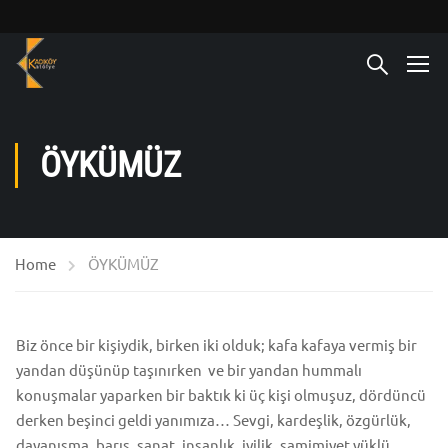
ÖYKÜMÜZ
Home
ÖYKÜMÜZ
Biz önce bir kişiydik, birken iki olduk; kafa kafaya vermiş bir
yandan düşünüp taşınırken ve bir yandan hummalı
konuşmalar yaparken bir baktık ki üç kişi olmuşuz, dördüncü
derken beşinci geldi yanımıza… Sevgi, kardeşlik, özgürlük,
dayanışma, barış, sanat, insanlık, iyilik, samimiyet yüklü