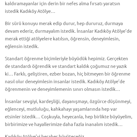
kaldıramayanlar için derin bir nefes alma fırsatı yaratsın
istedik Kadıköy Atölye…
Bir sürü konuyu merak edip durur, hep dururuz, durmaya
devam ederiz, durmayalım istedik. İnsanlar Kadıköy Atölye’de
merak ettiği atölyelere katılsın, öğrensin, deneyimlesin,
eğlensin istedik.
Standart öğrenme biçimleriyle büyüdük hepimiz. Gerçekten
de standardı öğrendik ve standart kaldık çoğumuz ne yazık
ki… Farklı, geliştiren, ezber bozan, hiç bitmeyen bir öğrenme
nasıl olur deneyimlesin insanlar istedik. Kadıköy Atölye’de
öğrenmenin ve deneyimlemenin sınırı olmasın istedik…
İnsanlar sevgiyi, kardeşliği, dayanışmayı, özgürce düşünmeyi,
eğlenceyi, mutluluğu, kahkahayı yaşamlarında hep var
etsinler istedik… Coşkuyla, heyecanla, hep birlikte büyüyelim,
birbirimize ve hayallerimize daha fazla inanalım istedik…
Kadıköy Atölye’yi beraber büyüteceğiz…