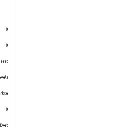
0
0
 saat
evels
rkçe
0
Evet