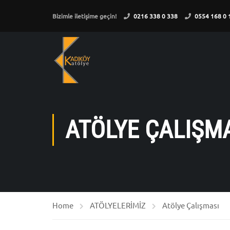
Bizimle iletişime geçin!
0216 338 0 338
0554 168 0 
ATÖLYE ÇALIŞM
Home
ATÖLYELERİMİZ
Atölye Çalışması