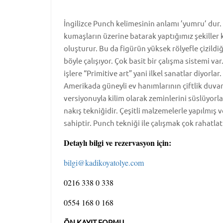
İngilizce Punch kelimesinin anlamı ’yumru’ dur.
kumaşların üzerine batarak yaptığımız şekille
oluşturur. Bu da figürün yüksek rölyefle çizildiğ
böyle çalışıyor. Çok basit bir çalışma sistemi va
işlere “Primitive art” yani ilkel sanatlar diyorlar.
Amerikada güneyli ev hanımlarının çiftlik duva
versiyonuyla kilim olarak zeminlerini süslüyorla
nakış tekniğidir. Çeşitli malzemelerle yapılmış v
sahiptir. Punch tekniği ile çalışmak çok rahatlatıc
Detaylı bilgi ve rezervasyon için:
bilgi@kadikoyatolye.com
0216 338 0 338
0554 168 0 168
ÖN KAYIT FORMU