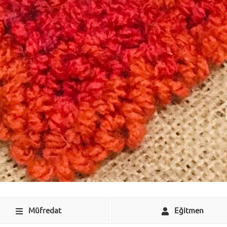
Müfredat
Eğitmen