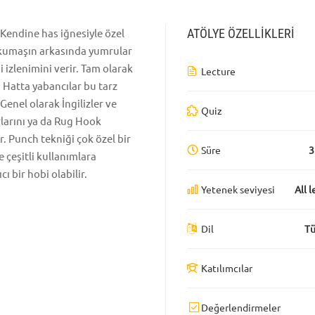
 Kendine has iğnesiyle özel
ATÖLYE ÖZELLIKLERI
r kumaşın arkasında yumrular
i izlenimini verir. Tam olarak
Lecture
r. Hatta yabancılar bu tarz
 Genel olarak İngilizler ve
Quiz
rlarını ya da Rug Hook
r. Punch tekniği çok özel bir
Süre
3
e çeşitli kullanımlara
ı bir hobi olabilir.
Yetenek seviyesi
All l
Dil
Tü
Katılımcılar
Değerlendirmeler