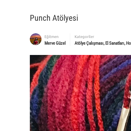
Punch Atölyesi
Eğitmen
Kategoriler
Merve Güzel
Atölye Çalışması
,
El Sanatları
,
Ho