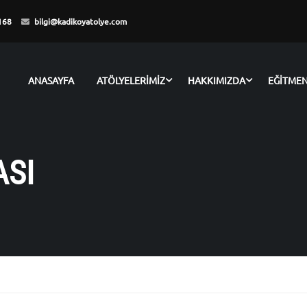
168
bilgi@kadikoyatolye.com
ANASAYFA
ATÖLYELERİMİZ
HAKKIMIZDA
EĞİTME
ASI