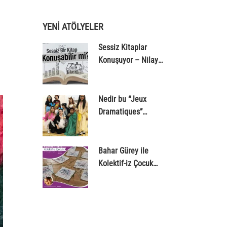
YENİ ATÖLYELER
Sessiz Kitaplar
Konuşuyor – Nilay
Yılmaz
Nedir bu “Jeux
Dramatiques”
dedikleri?
Bahar Gürey ile
Kolektif-iz Çocuk
Atölyesi