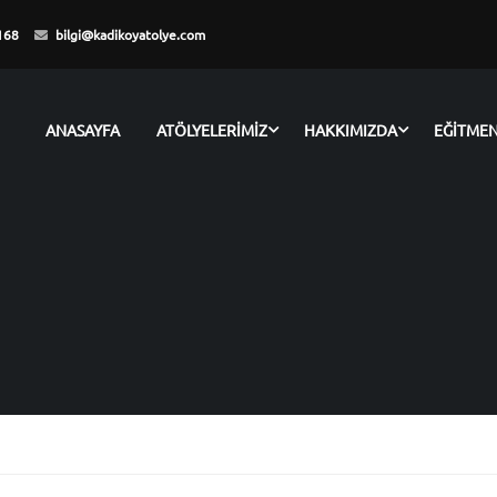
168
bilgi@kadikoyatolye.com
ANASAYFA
ATÖLYELERİMİZ
HAKKIMIZDA
EĞİTME