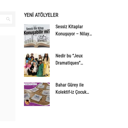
YENİ ATÖLYELER
Sessiz Kitaplar
Konuşuyor – Nilay
Yılmaz
Nedir bu “Jeux
Dramatiques”
dedikleri?
Bahar Gürey ile
Kolektif-iz Çocuk
Atölyesi