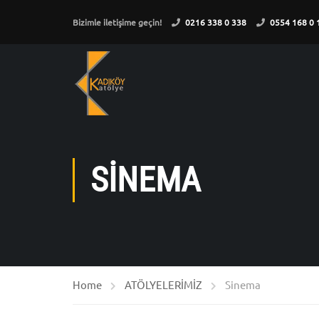
Bizimle iletişime geçin!
0216 338 0 338
0554 168 0 
SINEMA
Home
ATÖLYELERİMİZ
Sinema