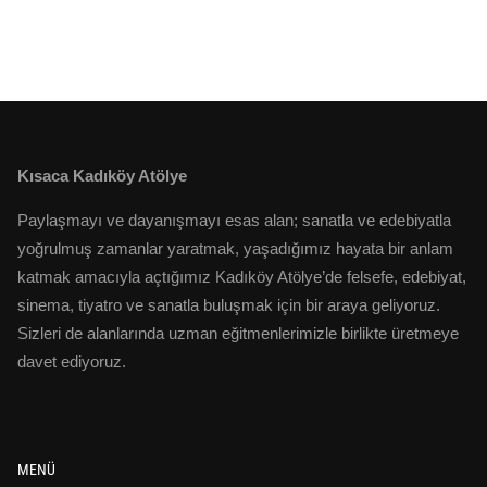
Kısaca Kadıköy Atölye
Paylaşmayı ve dayanışmayı esas alan; sanatla ve edebiyatla
yoğrulmuş zamanlar yaratmak, yaşadığımız hayata bir anlam
katmak amacıyla açtığımız Kadıköy Atölye’de felsefe, edebiyat,
sinema, tiyatro ve sanatla buluşmak için bir araya geliyoruz.
Sizleri de alanlarında uzman eğitmenlerimizle birlikte üretmeye
davet ediyoruz.
MENÜ