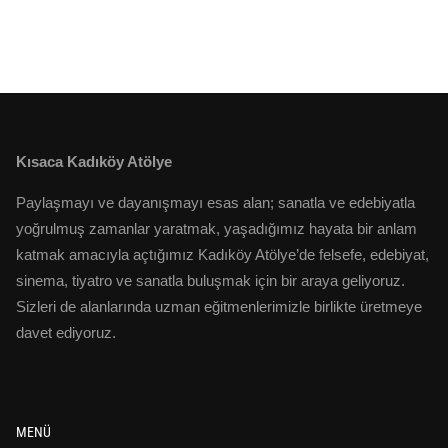
Kısaca Kadıköy Atölye
Paylaşmayı ve dayanışmayı esas alan; sanatla ve edebiyatla
yoğrulmuş zamanlar yaratmak, yaşadığımız hayata bir anlam
katmak amacıyla açtığımız Kadıköy Atölye’de felsefe, edebiyat,
sinema, tiyatro ve sanatla buluşmak için bir araya geliyoruz.
Sizleri de alanlarında uzman eğitmenlerimizle birlikte üretmeye
davet ediyoruz.
MENÜ