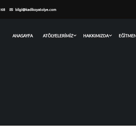
168
bilgi@kadikoyatolye.com
ANASAYFA
ATÖLYELERİMİZ
HAKKIMIZDA
EĞİTME