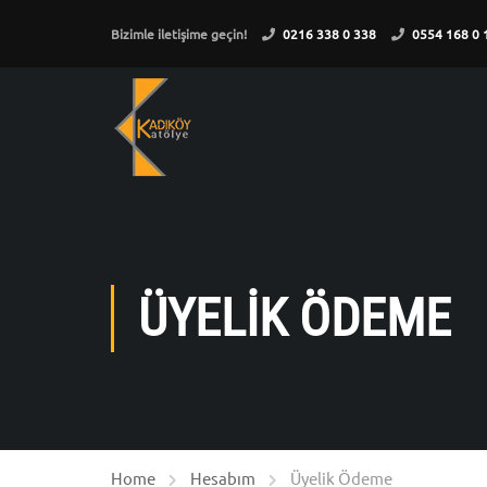
Bizimle iletişime geçin!
0216 338 0 338
0554 168 0 
ÜYELIK ÖDEME
Home
Hesabım
Üyelik Ödeme